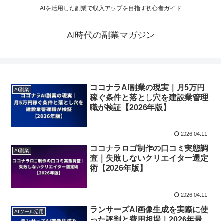
AIを活用した副業で収入アップを目指す初心者ガイド
AI時代の副業マガジン
ココナラAI副業の現実｜月5万円
AI副業
稼ぐ条件と落とし穴を建設業管理
職が検証【2026年版】
2026.04.11
ココナラロゴ制作の口コミ実態調
AI副業
査｜失敗しないクリエイター選定
術【2026年版】
2026.04.11
ランサーズAI画像生成を実際に使
AIツール活用
った評判と費用相場｜2026年最