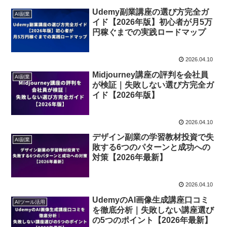
Udemy副業講座の選び方完全ガ
AI副業
イド【2026年版】初心者が月5万
円稼ぐまでの実践ロードマップ
2026.04.10
Midjourney講座の評判を会社員
AI副業
が検証｜失敗しない選び方完全ガ
イド【2026年版】
2026.04.10
デザイン副業の学習教材投資で失
AI副業
敗する6つのパターンと成功への
対策【2026年最新】
2026.04.10
UdemyのAI画像生成講座口コミ
AIツール活用
を徹底分析｜失敗しない講座選び
の5つのポイント【2026年最新】