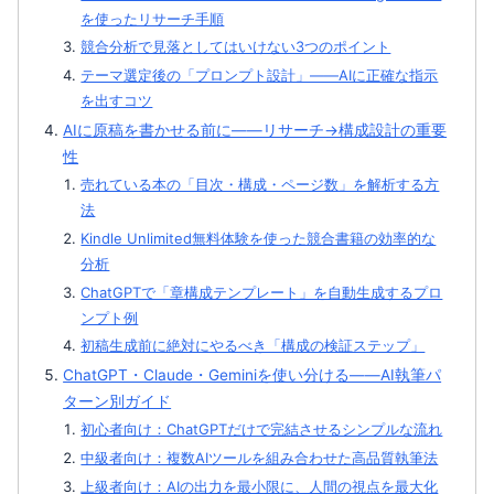
を使ったリサーチ手順
競合分析で見落としてはいけない3つのポイント
テーマ選定後の「プロンプト設計」——AIに正確な指示
を出すコツ
AIに原稿を書かせる前に——リサーチ→構成設計の重要
性
売れている本の「目次・構成・ページ数」を解析する方
法
Kindle Unlimited無料体験を使った競合書籍の効率的な
分析
ChatGPTで「章構成テンプレート」を自動生成するプロ
ンプト例
初稿生成前に絶対にやるべき「構成の検証ステップ」
ChatGPT・Claude・Geminiを使い分ける——AI執筆パ
ターン別ガイド
初心者向け：ChatGPTだけで完結させるシンプルな流れ
中級者向け：複数AIツールを組み合わせた高品質執筆法
上級者向け：AIの出力を最小限に、人間の視点を最大化