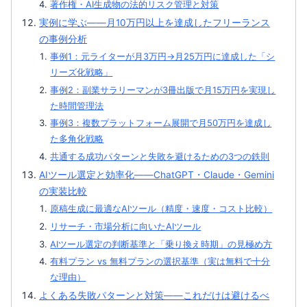
著作権・AI生成物の法的リスク管理と対策
実例に学ぶ——月10万円以上を達成したフリーランス
の事例分析
事例1：元ライターが月3万円→月25万円に達成した「シ
リーズ化戦略」
事例2：副業サラリーマンが3冊出版で月15万円を実現し
た時間管理法
事例3：複数プラットフォーム展開で月50万円を達成し
た多角化戦略
共通する成功パターンと失敗を避けるための3つの鉄則
AIツール選定と効率化——ChatGPT・Claude・Gemini
の実装比較
原稿生成に最適なAIツール（精度・速度・コスト比較）
リサーチ・市場分析に向いたAIツール
AIツール選定の判断基準と「乗り換え時期」の見極め方
有料プラン vs 無料プランの選択基準（実は無料で十分
な理由）
よくある失敗パターンと対策——これだけは避けるべ