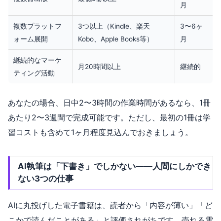
月
複数プラットフ
3つ以上（Kindle、楽天
3〜6ヶ
ォーム展開
Kobo、Apple Books等）
月
継続的なマーケ
月20時間以上
継続的
ティング活動
あなたの場合、日中2〜3時間の作業時間があるなら、1冊
あたり2〜3週間で完成可能です。ただし、最初の1冊は学
習コストも含めて1ヶ月程度見込んでおきましょう。
AI執筆は「下書き」でしかない——人間にしかでき
ない3つの仕事
AIに丸投げした電子書籍は、読者から「内容が薄い」「ど
こかで読んだことがある」と評価されがちです。売れる電