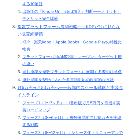
する10項目
出版後の「Kindle Unlimited加入」判断——メリット・
デメリット完全比較
複数プラットフォーム展開戦略——KDPだけに頼らな
い販売網構築
KDP・楽天Kobo・Apple Books・Google Playの特性比
較表
プラットフォーム別の印税率・マージン・ターゲット層
の違い
同じ原稿を複数プラットフォームに展開する際の注意点
海外展開を視野に入れた多言語対応の現実的な方法
月5万円→月50万円へ——段階的スケール戦略と実装タ
イムライン
フェーズ1（1〜3ヶ月）：1冊出版で月5万円を目指す実
装ロードマップ
フェーズ2（3〜6ヶ月）：複数冊展開で月15万円を実現
する戦略
フェーズ3（6〜12ヶ月）：シリーズ化・リニューアルで