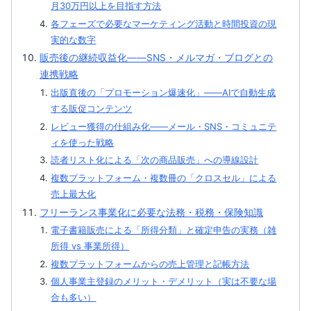
月30万円以上を目指す方法
各フェーズで必要なマーケティング活動と時間投資の現
実的な数字
販売後の継続収益化——SNS・メルマガ・ブログとの
連携戦略
出版直後の「プロモーション爆速化」——AIで自動生成
する販促コンテンツ
レビュー獲得の仕組み化——メール・SNS・コミュニテ
ィを使った戦略
読者リスト化による「次の商品販売」への導線設計
複数プラットフォーム・複数冊の「クロスセル」による
売上最大化
フリーランス事業化に必要な法務・税務・保険知識
電子書籍販売による「所得分類」と確定申告の実務（雑
所得 vs 事業所得）
複数プラットフォームからの売上管理と記帳方法
個人事業主登録のメリット・デメリット（実は不要な場
合も多い）