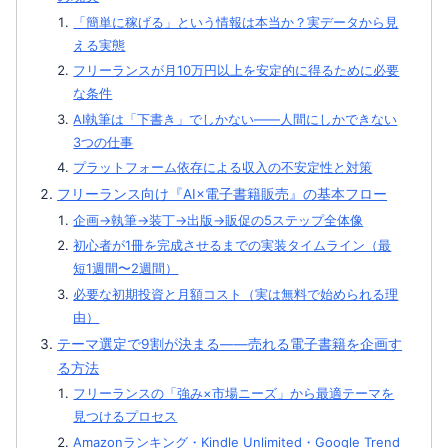
「簡単に稼げる」という情報は本当か？実データから見
える実態
フリーランスが月10万円以上を安定的に得るために必要
な条件
AI執筆は「下書き」でしかない——人間にしかできない
3つの仕事
プラットフォーム依存による収入の不安定性と対策
フリーランス向け『AI×電子書籍販売』の基本フロー
企画→執筆→装丁→出版→販促の5ステップ全体像
初心者が1冊を完成させるまでの実装タイムライン（最
短1週間〜2週間）
必要な初期投資と月額コスト（実は無料で始められる理
由）
テーマ選定で9割が決まる——売れる電子書籍を企画す
る方法
フリーランスの「強み×市場ニーズ」から最適テーマを
見つけるプロセス
Amazonランキング・Kindle Unlimited・Google Trend