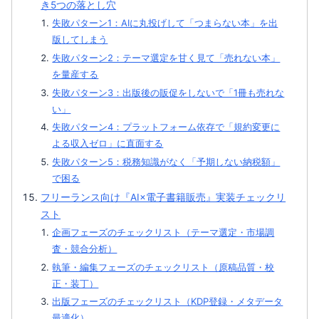
き5つの落とし穴
失敗パターン1：AIに丸投げして「つまらない本」を出
版してしまう
失敗パターン2：テーマ選定を甘く見て「売れない本」
を量産する
失敗パターン3：出版後の販促をしないで「1冊も売れな
い」
失敗パターン4：プラットフォーム依存で「規約変更に
よる収入ゼロ」に直面する
失敗パターン5：税務知識がなく「予期しない納税額」
で困る
フリーランス向け『AI×電子書籍販売』実装チェックリ
スト
企画フェーズのチェックリスト（テーマ選定・市場調
査・競合分析）
執筆・編集フェーズのチェックリスト（原稿品質・校
正・装丁）
出版フェーズのチェックリスト（KDP登録・メタデータ
最適化）