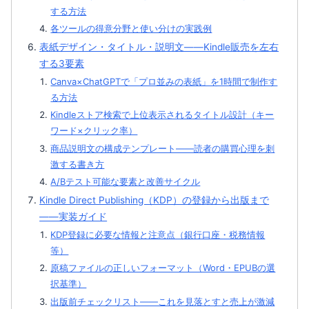
する方法
各ツールの得意分野と使い分けの実践例
表紙デザイン・タイトル・説明文——Kindle販売を左右
する3要素
Canva×ChatGPTで「プロ並みの表紙」を1時間で制作す
る方法
Kindleストア検索で上位表示されるタイトル設計（キー
ワード×クリック率）
商品説明文の構成テンプレート——読者の購買心理を刺
激する書き方
A/Bテスト可能な要素と改善サイクル
Kindle Direct Publishing（KDP）の登録から出版まで
——実装ガイド
KDP登録に必要な情報と注意点（銀行口座・税務情報
等）
原稿ファイルの正しいフォーマット（Word・EPUBの選
択基準）
出版前チェックリスト——これを見落とすと売上が激減