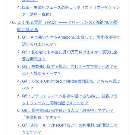
販促・事業化フェーズのチェックリスト（マーケティン
グ・法務・税務）
よくある質問（FAQ）——フリーランスが悩む10の疑
問に答える
Q1：AIで書いた本をAmazonに出版して、著作権侵害で
訴えられませんか？
Q2：初心者でも本当に月10万円稼げますか？実現に必
要な期間は？
Q3：複数冊出版する場合、同じテーマで書くべき？そ
れとも異なるテーマ？
Q4：Kindle UnlimitedとKindle個別販売、どちらを選ぶ
べき？
Q5：プラットフォーム依存を避けるために、複数プラ
ットフォームに同時出版できますか？
Q6：電子書籍販売で得た収入は「雑所得」ですか？
「事業所得」ですか？
Q7：AIツール（ChatGPTなど）の利用料は経費計上で
きますか？