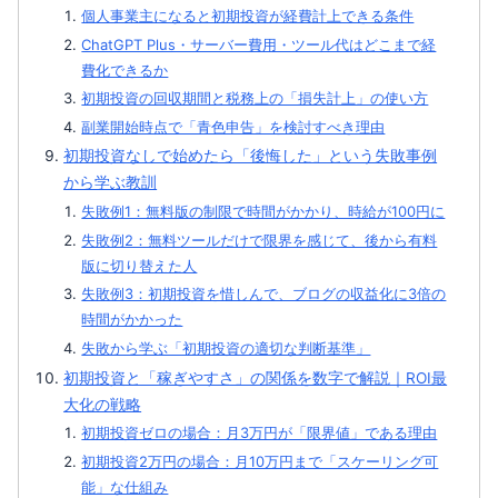
個人事業主になると初期投資が経費計上できる条件
ChatGPT Plus・サーバー費用・ツール代はどこまで経
費化できるか
初期投資の回収期間と税務上の「損失計上」の使い方
副業開始時点で「青色申告」を検討すべき理由
初期投資なしで始めたら「後悔した」という失敗事例
から学ぶ教訓
失敗例1：無料版の制限で時間がかかり、時給が100円に
失敗例2：無料ツールだけで限界を感じて、後から有料
版に切り替えた人
失敗例3：初期投資を惜しんで、ブログの収益化に3倍の
時間がかかった
失敗から学ぶ「初期投資の適切な判断基準」
初期投資と「稼ぎやすさ」の関係を数字で解説｜ROI最
大化の戦略
初期投資ゼロの場合：月3万円が「限界値」である理由
初期投資2万円の場合：月10万円まで「スケーリング可
能」な仕組み