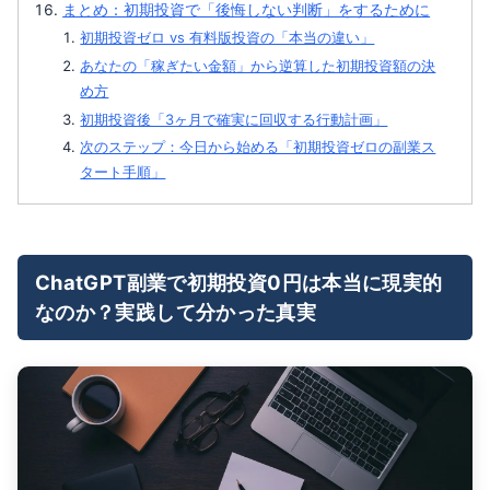
まとめ：初期投資で「後悔しない判断」をするために
初期投資ゼロ vs 有料版投資の「本当の違い」
あなたの「稼ぎたい金額」から逆算した初期投資額の決
め方
初期投資後「3ヶ月で確実に回収する行動計画」
次のステップ：今日から始める「初期投資ゼロの副業ス
タート手順」
ChatGPT副業で初期投資0円は本当に現実的
なのか？実践して分かった真実