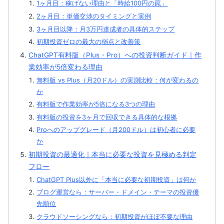
1ヶ月目：稼げない理由と「時給100円の罠」
2ヶ月目：単価交渉のタイミングと実例
3ヶ月目以降：月3万円達成者の具体的ステップ
初期投資ゼロの最大の弱点と改善策
ChatGPT有料版（Plus・Pro）への投資判断ガイド｜作
業効率が5倍変わる理由
無料版 vs Plus（月20ドル）の実測比較：何が変わるの
か
有料版で作業効率が5倍になる3つの理由
有料版の投資を3ヶ月で回収できる具体的な根拠
Proへのアップグレード（月200ドル）は初心者に必要
か
初期投資の最適化｜本当に必要な投資を見極める判定
フロー
ChatGPT Plus以外に「本当に必要な初期投資」は何か
ブログ運営なら：サーバー・ドメイン・テーマの投資優
先順位
クラウドソーシングなら：初期投資がほぼ不要な理由