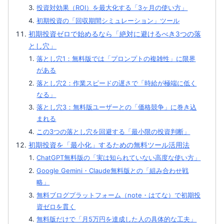
投資対効果（ROI）を最大化する「3ヶ月の使い方」
初期投資の「回収期間シミュレーション」ツール
初期投資ゼロで始めるなら「絶対に避けるべき3つの落
とし穴」
落とし穴1：無料版では「プロンプトの複雑性」に限界
がある
落とし穴2：作業スピードの遅さで「時給が極端に低く
なる」
落とし穴3：無料版ユーザーとの「価格競争」に巻き込
まれる
この3つの落とし穴を回避する「最小限の投資判断」
初期投資を「最小化」するための無料ツール活用法
ChatGPT無料版の「実は知られていない高度な使い方」
Google Gemini・Claude無料版との「組み合わせ戦
略」
無料ブログプラットフォーム（note・はてな）で初期投
資ゼロを貫く
無料版だけで「月5万円を達成した人の具体的な工夫」