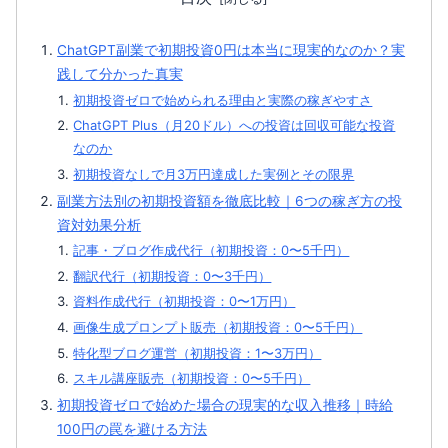
ChatGPT副業で初期投資0円は本当に現実的なのか？実
践して分かった真実
初期投資ゼロで始められる理由と実際の稼ぎやすさ
ChatGPT Plus（月20ドル）への投資は回収可能な投資
なのか
初期投資なしで月3万円達成した実例とその限界
副業方法別の初期投資額を徹底比較｜6つの稼ぎ方の投
資対効果分析
記事・ブログ作成代行（初期投資：0〜5千円）
翻訳代行（初期投資：0〜3千円）
資料作成代行（初期投資：0〜1万円）
画像生成プロンプト販売（初期投資：0〜5千円）
特化型ブログ運営（初期投資：1〜3万円）
スキル講座販売（初期投資：0〜5千円）
初期投資ゼロで始めた場合の現実的な収入推移｜時給
100円の罠を避ける方法