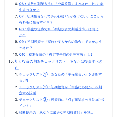
Q6：複数の副業方法に「分散投資」すべきか、1つに集
中すべきか？
Q7：初期投資なしで3ヶ月続けたが稼げない。ここから
有料版に投資すべき？
Q8：学生や無職でも「初期投資の判断基準」は同じ
か？
Q9：初期投資を「家族や友人からの借金」でまかなう
べきか？
Q10：初期投資の「確定申告時の処理方法」は？
初期投資の判断チェックリスト：あなたは投資すべき
か
チェックリスト①：あなたの「準備度合い」を診断す
る5問
チェックリスト②：初期投資が「本当に必要か」を判
定する診断
チェックリスト③：投資前に「必ず確認すべき3つのポ
イント」
診断結果の「あなたに最適な初期投資額」を算出