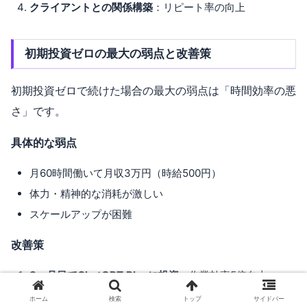
クライアントとの関係構築
：リピート率の向上
初期投資ゼロの最大の弱点と改善策
初期投資ゼロで続けた場合の最大の弱点は「時間効率の悪
さ」です。
具体的な弱点
月60時間働いて月収3万円（時給500円）
体力・精神的な消耗が激しい
スケールアップが困難
改善策
3ヶ月目でChatGPT Plusに投資
：作業効率5倍向上
専門特化
：建設業界など得意分野に特化
ホーム
検索
トップ
サイドバー