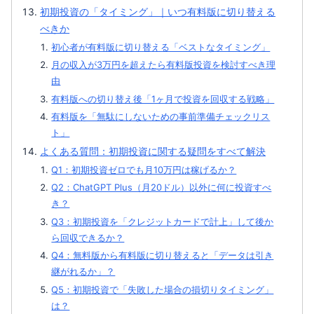
初期投資の「タイミング」｜いつ有料版に切り替える
べきか
初心者が有料版に切り替える「ベストなタイミング」
月の収入が3万円を超えたら有料版投資を検討すべき理
由
有料版への切り替え後「1ヶ月で投資を回収する戦略」
有料版を「無駄にしないための事前準備チェックリス
ト」
よくある質問：初期投資に関する疑問をすべて解決
Q1：初期投資ゼロでも月10万円は稼げるか？
Q2：ChatGPT Plus（月20ドル）以外に何に投資すべ
き？
Q3：初期投資を「クレジットカードで計上」して後か
ら回収できるか？
Q4：無料版から有料版に切り替えると「データは引き
継がれるか」？
Q5：初期投資で「失敗した場合の損切りタイミング」
は？