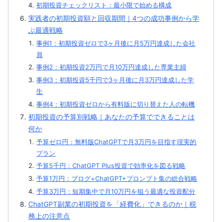
初期投資チェックリスト：最小限で始める構成
実践者の初期投資額と回収期間｜4つの成功事例から学
ぶ最適戦略
事例1：初期投資ゼロで3ヶ月後に月5万円達成した会社
員
事例2：初期投資2万円で月10万円達成した専業主婦
事例3：初期投資5千円で3ヶ月後に月3万円達成した学
生
事例4：初期投資ゼロから有料版に切り替えた人の転機
初期投資の予算別戦略｜あなたの予算でできることは
何か
予算ゼロ円：無料版ChatGPTで月3万円を目指す現実的
プラン
予算5千円：ChatGPT Plus投資で効率化を図る戦略
予算1万円：ブログ+ChatGPT+プロンプト集の総合戦略
予算3万円：短期集中で月10万円を狙う最適な投資配分
ChatGPT副業の初期投資を「経費化」できるのか｜税
務上の注意点