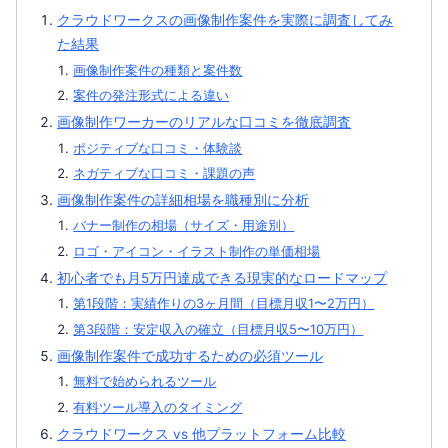
クラウドワークスの画像制作案件を実際に調査してみ
た結果
画像制作案件の種類と案件数
案件の発注形式による違い
画像制作ワーカーのリアルな口コミを徹底調査
ポジティブな口コミ・体験談
ネガティブな口コミ・課題の声
画像制作案件の詳細相場を職種別に分析
バナー制作の相場（サイズ・用途別）
ロゴ・アイコン・イラスト制作の単価相場
初心者でも月5万円達成できる現実的なロードマップ
第1段階：実績作りの3ヶ月間（目標月収1〜2万円）
第3段階：安定収入の確立（目標月収5〜10万円）
画像制作案件で成功するための必須ツール
無料で始められるツール
有料ツール導入のタイミング
クラウドワークス vs 他プラットフォーム比較