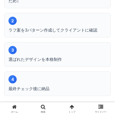
ため）
2
ラフ案を3パターン作成してクライアントに確認
3
選ばれたデザインを本格制作
4
最終チェック後に納品
ホーム
検索
トップ
サイドバー
月収別の現実的な作業量とスケジュール