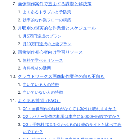
画像制作案件で直面する課題と解決策
よくあるトラブルと予防策
効率的な作業フローの構築
月収別の現実的な作業量とスケジュール
月5万円達成のプラン
月10万円達成の上級プラン
画像制作初心者向け学習リソース
無料で学べるリソース
有料教材の活用
クラウドワークス画像制作案件の向き不向き
向いている人の特徴
向いていない人の特徴
よくある質問（FAQ）
Q1：画像制作の経験がなくても案件は取れますか？
Q2：バナー制作の相場は本当に5,000円程度ですか？
Q3：手数料20%を引かれるのは他のサイトと比べて高
いですか？